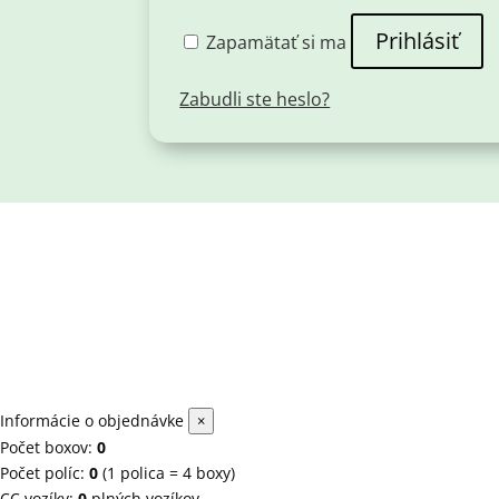
Prihlásiť
Zapamätať si ma
Zabudli ste heslo?
Informácie o objednávke
×
Počet boxov:
0
Počet políc:
0
(1 polica = 4 boxy)
CC vozíky:
0
plných vozíkov