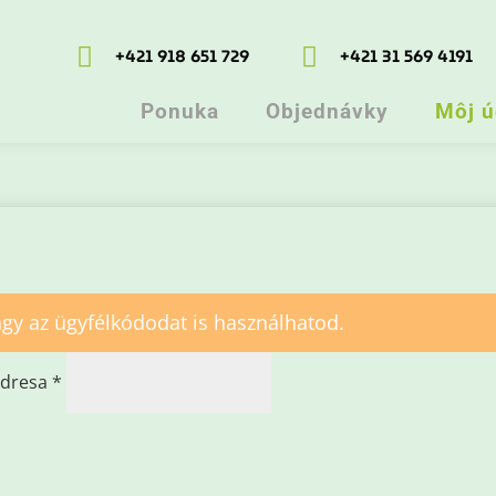


+421 918 651 729
+421 31 569 4191
Ponuka
Objednávky
Môj ú
gy az ügyfélkódodat is használhatod.
Povinné
adresa
*