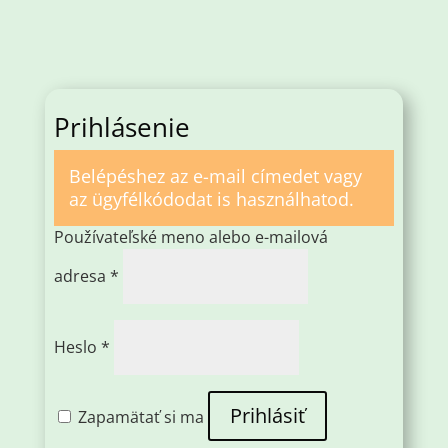
Prihlásenie
Belépéshez az e-mail címedet vagy
az ügyfélkódodat is használhatod.
Používateľské meno alebo e-mailová
Povinné
adresa
*
Povinné
Heslo
*
Prihlásiť
Zapamätať si ma