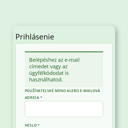
Prihlásenie
Belépéshez az e-mail
címedet vagy az
ügyfélkódodat is
használhatod.
POUŽÍVATEĽSKÉ MENO ALEBO E-MAILOVÁ
POVINNÉ
ADRESA
*
POVINNÉ
HESLO
*