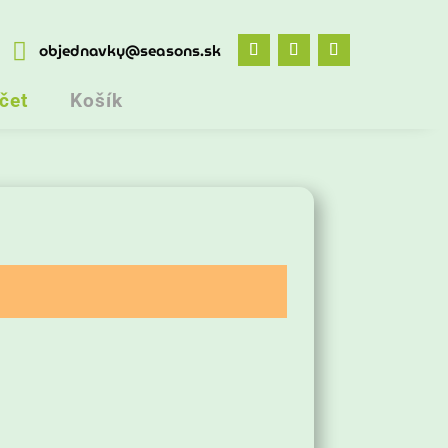

objednavky@seasons.sk
čet
Košík