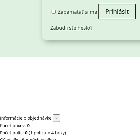
Prihlásiť
Zapamätať si ma
Zabudli ste heslo?
Informácie o objednávke
×
Počet boxov:
0
Počet políc:
0
(1 polica = 4 boxy)
CC vozíky:
0
plných vozíkov