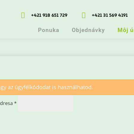


+421 918 651 729
+421 31 569 4191
Ponuka
Objednávky
Môj ú
gy az ügyfélkódodat is használhatod.
Povinné
adresa
*