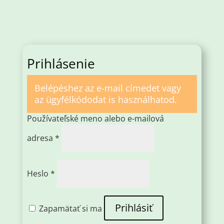
Prihlásenie
Belépéshez az e-mail címedet vagy
az ügyfélkódodat is használhatod.
Používateľské meno alebo e-mailová
Povinné
adresa
*
Povinné
Heslo
*
Prihlásiť
Zapamätať si ma