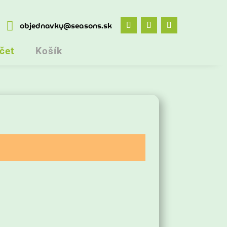

objednavky@seasons.sk
čet
Košík