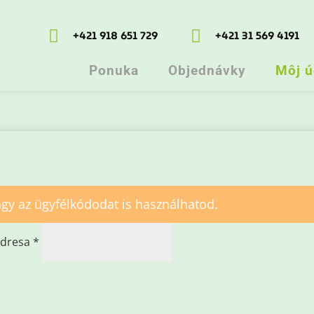


+421 918 651 729
+421 31 569 4191
Ponuka
Objednávky
Môj ú
gy az ügyfélkódodat is használhatod.
Povinné
adresa
*