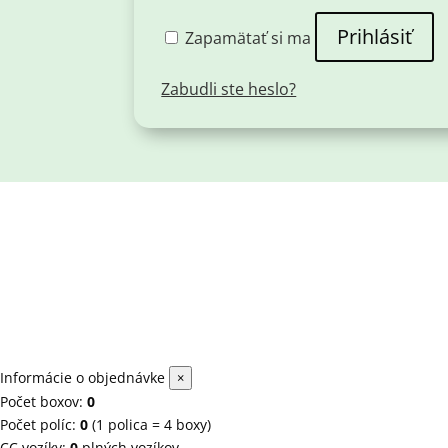
Prihlásiť
Zapamätať si ma
Zabudli ste heslo?
Informácie o objednávke
×
Počet boxov:
0
Počet políc:
0
(1 polica = 4 boxy)
CC vozíky:
0
plných vozíkov