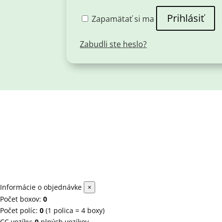
Prihlásiť
Zapamätať si ma
Zabudli ste heslo?
Informácie o objednávke
×
Počet boxov:
0
Počet políc:
0
(1 polica = 4 boxy)
CC vozíky:
0
plných vozíkov