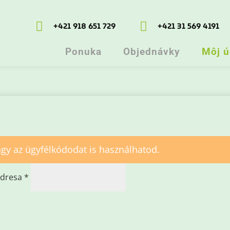


+421 918 651 729
+421 31 569 4191
Ponuka
Objednávky
Môj ú
gy az ügyfélkódodat is használhatod.
Povinné
adresa
*