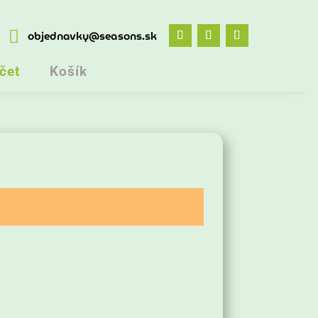

objednavky@seasons.sk
čet
Košík