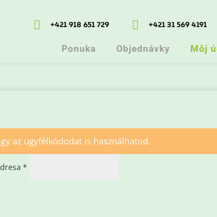


+421 918 651 729
+421 31 569 4191
Ponuka
Objednávky
Môj ú
gy az ügyfélkódodat is használhatod.
Povinné
adresa
*