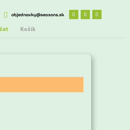

objednavky@seasons.sk
čet
Košík