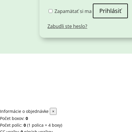
Prihlásiť
Zapamätať si ma
Zabudli ste heslo?
Informácie o objednávke
×
Počet boxov:
0
Počet políc:
0
(1 polica = 4 boxy)
CC vozíky:
0
plných vozíkov