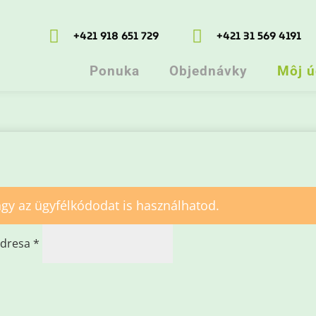


+421 918 651 729
+421 31 569 4191
Ponuka
Objednávky
Môj ú
gy az ügyfélkódodat is használhatod.
Povinné
adresa
*