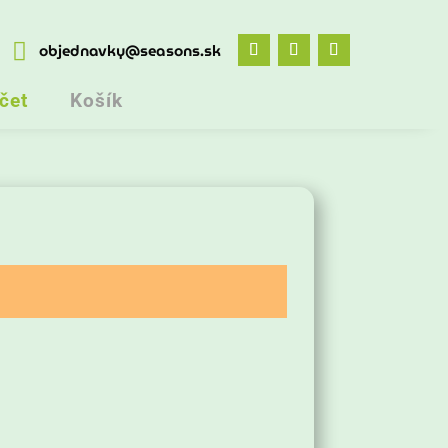

objednavky@seasons.sk
čet
Košík