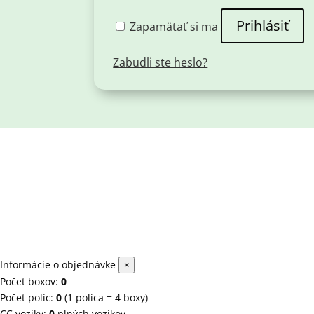
Prihlásiť
Zapamätať si ma
Zabudli ste heslo?
Informácie o objednávke
×
Počet boxov:
0
Počet políc:
0
(1 polica = 4 boxy)
CC vozíky:
0
plných vozíkov