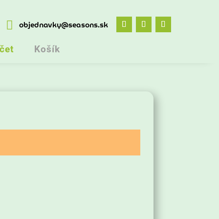

objednavky@seasons.sk
čet
Košík