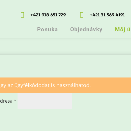


+421 918 651 729
+421 31 569 4191
Ponuka
Objednávky
Môj ú
gy az ügyfélkódodat is használhatod.
Povinné
adresa
*