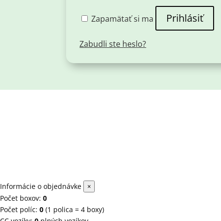
Prihlásiť
Zapamätať si ma
Zabudli ste heslo?
Informácie o objednávke
×
Počet boxov:
0
Počet políc:
0
(1 polica = 4 boxy)
CC vozíky:
0
plných vozíkov