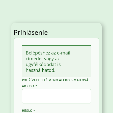
Prihlásenie
Belépéshez az e-mail
címedet vagy az
ügyfélkódodat is
használhatod.
POUŽÍVATEĽSKÉ MENO ALEBO E-MAILOVÁ
POVINNÉ
ADRESA
*
POVINNÉ
HESLO
*