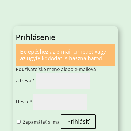
Prihlásenie
Belépéshez az e-mail címedet vagy
az ügyfélkódodat is használhatod.
Používateľské meno alebo e-mailová
Povinné
adresa
*
Povinné
Heslo
*
Prihlásiť
Zapamätať si ma