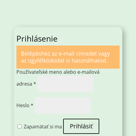
Prihlásenie
Belépéshez az e-mail címedet vagy
az ügyfélkódodat is használhatod.
Používateľské meno alebo e-mailová
Povinné
adresa
*
Povinné
Heslo
*
Prihlásiť
Zapamätať si ma