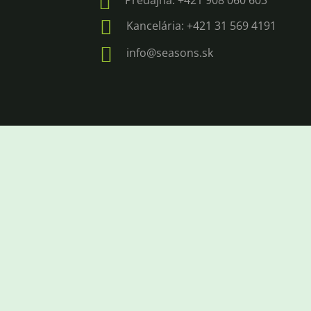

Predajňa: +421 908 060 603

Kancelária: +421 31 569 4191

info@seasons.sk