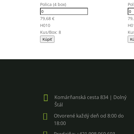
Polica (4 box)
Pol
79,68
€
79
H010
H0
Kus/Box: 8
Kus
Kúpiť
Kú

Komárňanská cesta 834 | Dolný
Štál

Otvorené každý deň od 8:00 do
18:00