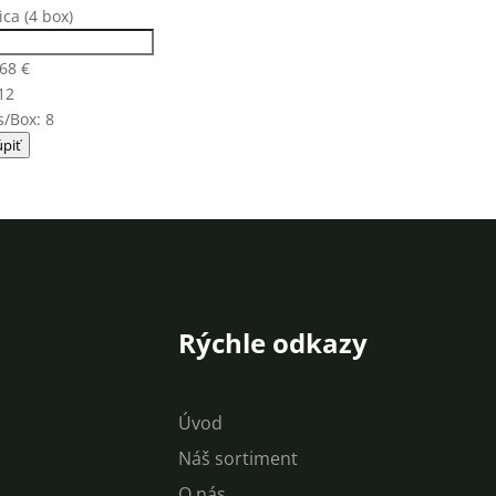
ica (4 box)
,68
€
12
/Box: 8
piť
Rýchle odkazy
Úvod
Náš sortiment
O nás