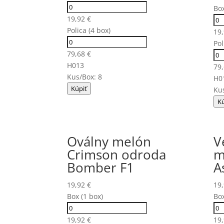
Box
19,92
€
Polica (4 box)
19
Pol
79,68
€
H013
79
Kus/Box: 8
H0
Kúpiť
Kus
Kú
Oválny melón
V
Crimson odroda
m
Bomber F1
A
19,92
€
19
Box (1 box)
Box
19,92
€
19