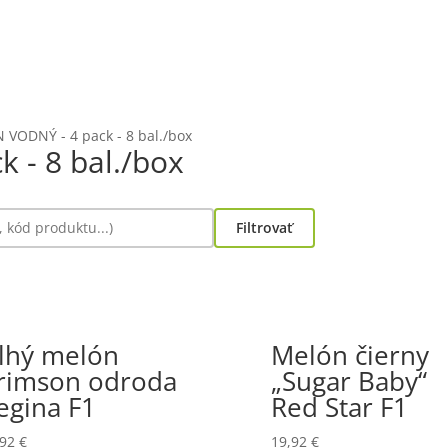
 VODNÝ - 4 pack - 8 bal./box
 - 8 bal./box
Filtrovať
lhý melón
Melón čierny
rimson odroda
„Sugar Baby“
egina F1
Red Star F1
,92
€
19,92
€