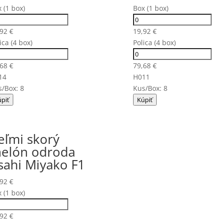
 (1 box)
Box (1 box)
,92
€
19,92
€
ica (4 box)
Polica (4 box)
,68
€
79,68
€
14
H011
/Box: 8
Kus/Box: 8
piť
Kúpiť
eľmi skorý
elón odroda
sahi Miyako F1
,92
€
 (1 box)
,92
€