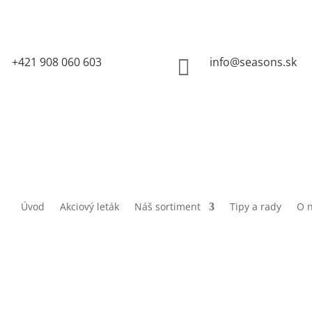
+421 908 060 603
info@seasons.sk

Úvod
Akciový leták
Náš sortiment
Tipy a rady
O 