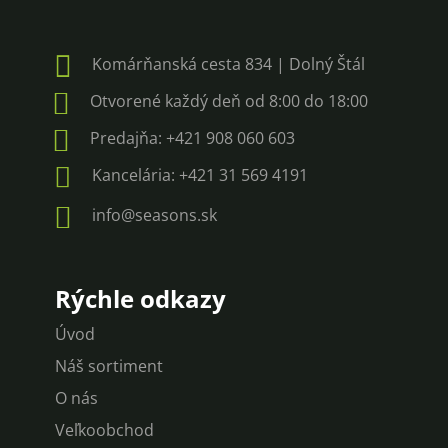

Komárňanská cesta 834 | Dolný Štál

Otvorené každý deň od 8:00 do 18:00

Predajňa: +421 908 060 603

Kancelária: +421 31 569 4191

info@seasons.sk
Rýchle odkazy
Úvod
Náš sortiment
O nás
Veľkoobchod