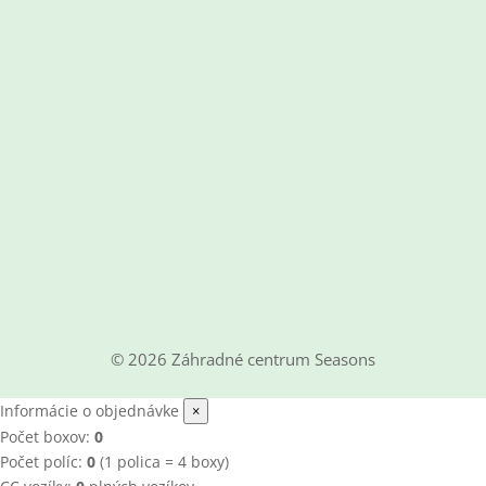
© 2026 Záhradné centrum Seasons
Informácie o objednávke
×
Počet boxov:
0
Počet políc:
0
(1 polica = 4 boxy)